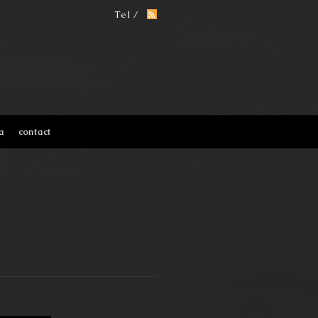
Tel /
a
contact