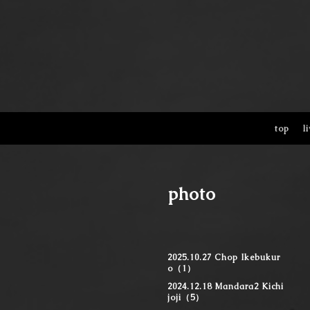
top
l
photo
2025.10.27 Chop Ikebukur
o（1）
2024.12.18 Mandara2 Kichi
joji（5）