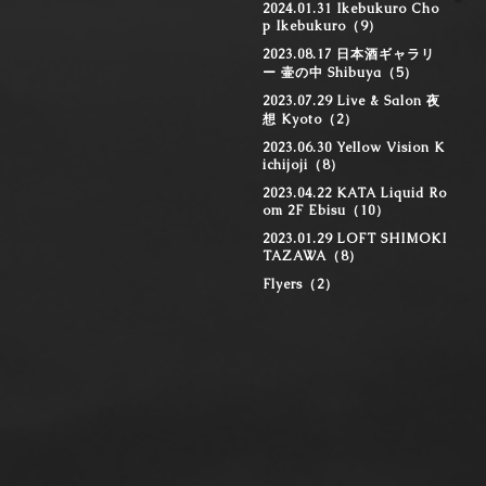
2024.01.31 Ikebukuro Cho
p Ikebukuro（9）
2023.08.17 日本酒ギャラリ
ー 壷の中 Shibuya（5）
2023.07.29 Live & Salon 夜
想 Kyoto（2）
2023.06.30 Yellow Vision K
ichijoji（8）
2023.04.22 KATA Liquid Ro
om 2F Ebisu（10）
2023.01.29 LOFT SHIMOKI
TAZAWA（8）
Flyers（2）