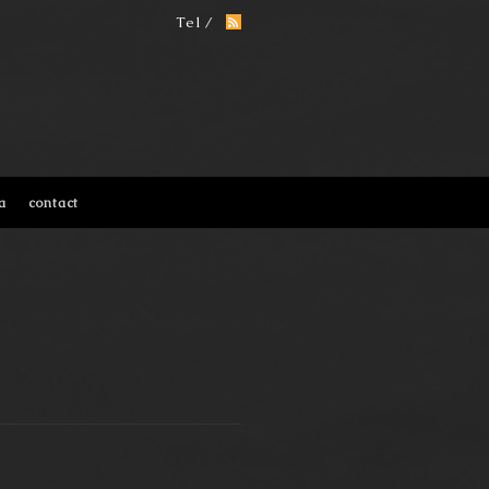
Tel /
a
contact