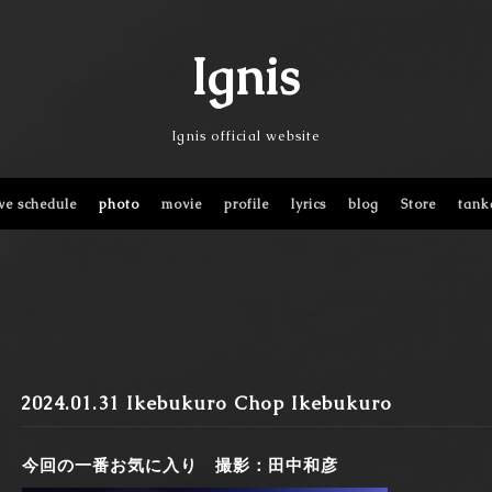
Ignis
Ignis official website
ive schedule
photo
movie
profile
lyrics
blog
Store
tank
2024.01.31 Ikebukuro Chop Ikebukuro
今回の一番お気に入り 撮影：田中和彦