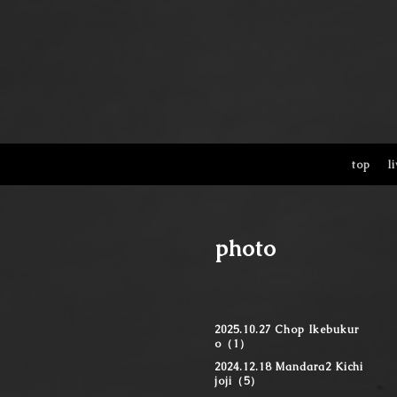
top
l
photo
2025.10.27 Chop Ikebukur
o（1）
2024.12.18 Mandara2 Kichi
joji（5）