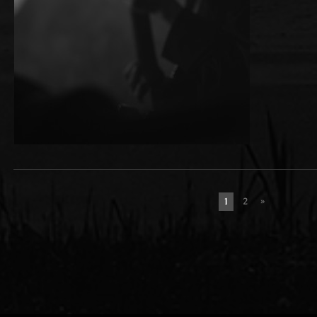
1
2
»