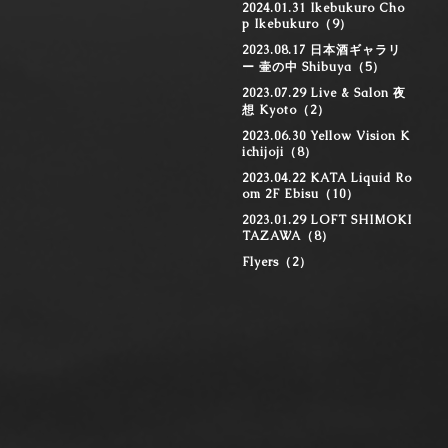
2024.01.31 Ikebukuro Cho
p Ikebukuro（9）
2023.08.17 日本酒ギャラリ
ー 壷の中 Shibuya（5）
2023.07.29 Live & Salon 夜
想 Kyoto（2）
2023.06.30 Yellow Vision K
ichijoji（8）
2023.04.22 KATA Liquid Ro
om 2F Ebisu（10）
2023.01.29 LOFT SHIMOKI
TAZAWA（8）
Flyers（2）